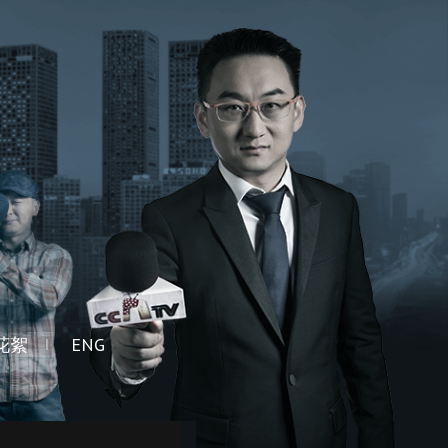
花絮
ENG