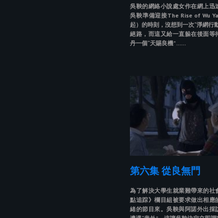
吳鞅的網絡小說處女作在網上迅
吳鞅準備迎接The Rise of Wu 
起）的時刻，沒想到一次“淨網行
絕路，而這又給一直躲在後面等
丹一個“天賜良機” ……
第六集 從良無門
為了解決大學生就業難帶來的社
點追踪》欄目組被要求做出相應
緒的節目來。吳鞅與阿諾外出採