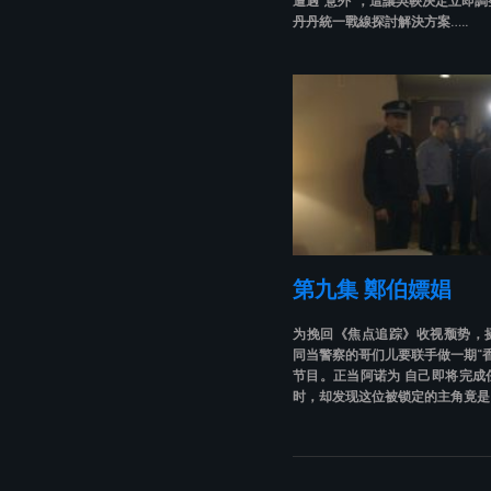
遭遇“意外”，這讓吳鞅決定立即
丹丹統一戰線探討解決方案…..
第九集 鄭伯嫖娼
为挽回《焦点追踪》收视颓势，
同当警察的哥们儿要联手做一期“
节目。正当阿诺为 自己即将完成
时，却发现这位被锁定的主角竟是