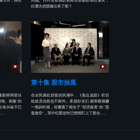
調整方向，與呂
問題。丹丹受命採訪前衛生部副部長白潔夫，
白潔夫把誰拋出來了呢？
第十集 股市抽風
摄影师阿诺伙
在全民疯狂炒股的风潮中，《焦点追踪》栏目
香艳、刺激”的
组成员当然也不例外。亲朋好友们 就等着狠赚
任务兴奋不已
一笔的时候，却遭遇了相当于 “经济政变”的 “恶
……
意做空”，而中纪委这时已悄悄盯上了姜台……