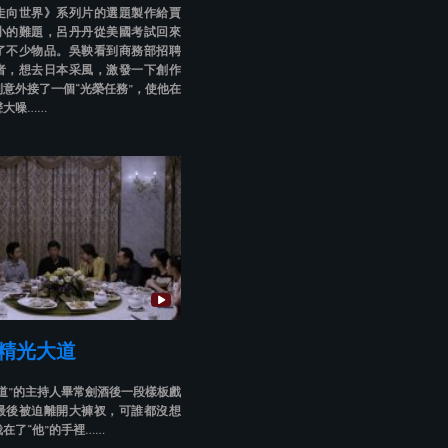
走向世界》系列片的選題製作給賈
小的難題，呂丹丹從美國考試回來
了不少物品。吳鞅看到商務部招聘
者，想去日本采風，激發一下創作
意外接了一個“光榮任務”，使他在
聲大噪……
 精光大道
道”的主持人畢常劍酒後一段樣板戲
最後被迫離開大褲衩，可誰都沒想
在了“他”的手裡……