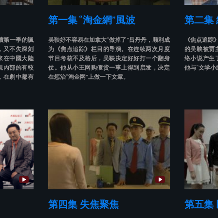
第一集 “淘金網”風波
第二集
續第一季的諷
吴鞅好不容易在加拿大“做掉了”吕丹丹，顺利成
《焦点追踪》
，又不失深刻
为《焦点追踪》栏目的导演。在连续两次月度
的吴鞅被贾
來在中國大陸
节目考核不及格后，吴鞅决定好好打一个翻身
络小说产生
視內部的有較
仗。他从小王网购假货一事上得到启发，决定
他与“文学小
，在劇中都有
在惩治“淘金网”上做一下文章。
第四集 失焦聚焦
第五集