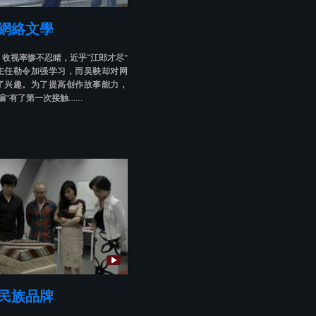
 網絡文學
收视率惨不忍睹，近乎“江郎才尽”
主任勒令加强学习，而吴鞅却对网
了兴趣。为了提高创作故事能力，
编”有了第一次接触……
 民族品牌