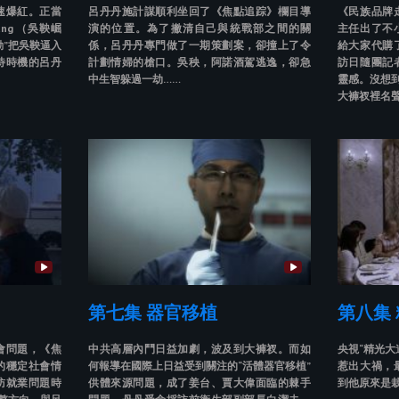
速爆紅。正當
呂丹丹施計謀順利坐回了《焦點追踪》欄目導
《民族品牌
Yang （吳鞅崛
演的位置。為了撇清自己與統戰部之間的關
主任出了不
動”把吳鞅逼入
係，呂丹丹專門做了一期策劃案，卻撞上了令
給大家代購
待時機的呂丹
計劃情婦的槍口。吳秧，阿諾酒駕逃逸，卻急
訪日隨團記
中生智躲過一劫……
靈感。沒想到
大褲衩裡名
第七集 器官移植
第八集
會問題，《焦
中共高層內鬥日益加劇，波及到大褲衩。而如
央視“精光大
的穩定社會情
何報導在國際上日益受到關注的“活體器官移植”
惹出大禍，
訪就業問題時
供體來源問題，成了姜台、賈大偉面臨的棘手
到他原來是栽