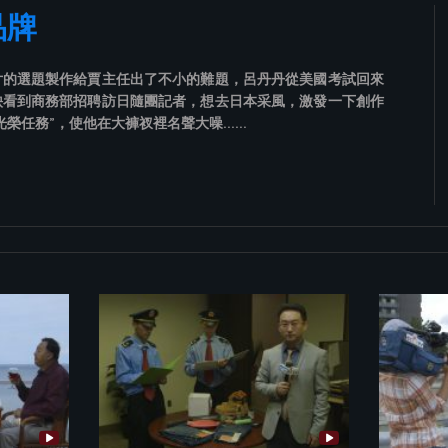
品牌
片的選題製作給賈主任出了不小的難題，呂丹丹從美國考試回來
鞅看到商務部招聘訪日隨團記者，想去日本采風，激發一下創作
光榮任務”，使他在大褲衩裡名聲大噪……