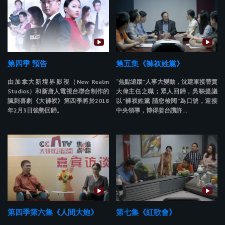
第四季 預告
第五集《褲衩姓黨》
由加拿大新境界影視（New Realm
“焦點追蹤”人事大變動，沈建軍接替賈
Studios）和新唐人電視台聯合制作的
大偉主任之職；眾人回歸，吳鞅提議
諷刺喜劇《大褲衩》第四季將於2018
以”褲衩姓黨 請您檢閱”為口號，迎接
年2月3日強勢回歸。
中央領導，博得姜台讚許…
第四季第六集《人間大炮》
第七集《紅歌會》