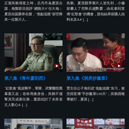
正當吳鞅得意之時，呂丹丹為夏淇出
吳鞅、夏淇競爭製片人皆失利，小穆
謀，炮製節目批評”網路大V”任大炮；
卻攀上了空降兵趙艷霞，由此拿到宣
夏淇自認勝券在握，”焦點追蹤”卻空降
傳”紅歌會”的機會，誰知結果卻讓人始
來一位製片人…
料未及&# […]
第八集《青年廖則西》
第九集《洞房抄黨章》
“紅歌會”風波剛平，軍隊、武警醫院黑
贾主任公子海归进”焦點追蹤”实习，被
幕案又起；老林再換身份，吳鞅不僅
安排宣傳“手抄黨章100天”；吳鞅因報
幫其完成新任務，還因此討了未來老
導被打，夏淇 […]
丈人歡心& […]