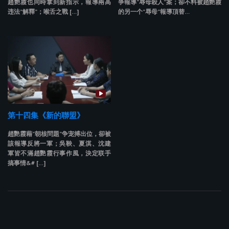
趙艷霞也同時拿到新指示，報導兩高
爭報導”辱母殺人”案；卻不料被趙艷霞
违法”解釋”；喉舌之戰 […]
的另一个”辱母”報導頂替…
第十四集《新的聯盟》
趙艷霞藉”朝核問題”争宠搏出位，卻被
該報導反將一軍；吳鞅、夏淇、沈建
軍皆不滿趙艷霞行事作風，決定联手
搞事情&# […]