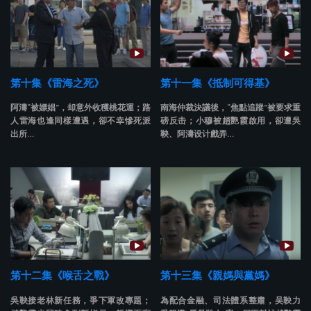
第十集《雷海之死》
第十一集《抵制可得基》
阿濤“被嫖娼”，却意外收穫桃花運；路
南海仲裁決議後，“焦點追蹤”被要求重
人雷海也逢同樣遭遇，卻不幸慘死派
磅反击；小穆被趙艷霞啟用，卻遭吳
出所…
鞅、阿濤设计戲弄…
第十二集《喉舌之戰》
第十三集《親媽與黨媽》
吳鞅接老林新任務，爭下軍改專題；
為配合金融、司法體系整肅，吴鞅力