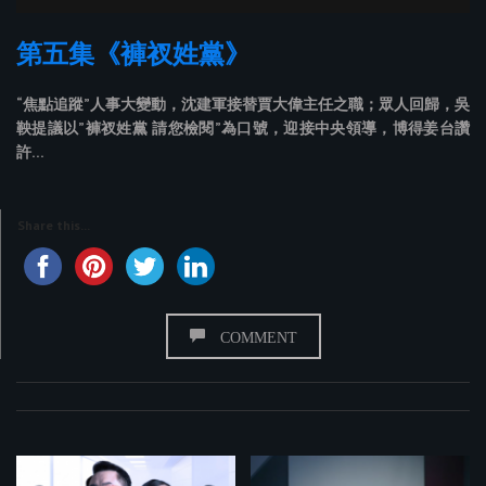
第五集《褲衩姓黨》
“焦點追蹤”人事大變動，沈建軍接替賈大偉主任之職；眾人回歸，吳
鞅提議以”褲衩姓黨 請您檢閱”為口號，迎接中央領導，博得姜台讚
許…
Share this...
COMMENT