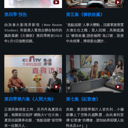
第四季 預告
第五集《褲衩姓黨》
由加拿大新境界影視（New Realm
“焦點追蹤”人事大變動，沈建軍接替賈
Studios）和新唐人電視台聯合制作的
大偉主任之職；眾人回歸，吳鞅提議
諷刺喜劇《大褲衩》第四季將於2018
以”褲衩姓黨 請您檢閱”為口號，迎接
年2月3日強勢回歸。
中央領導，博得姜台讚許…
第四季第六集《人間大炮》
第七集《紅歌會》
正當吳鞅得意之時，呂丹丹為夏淇出
吳鞅、夏淇競爭製片人皆失利，小穆
謀，炮製節目批評”網路大V”任大炮；
卻攀上了空降兵趙艷霞，由此拿到宣
夏淇自認勝券在握，”焦點追蹤”卻空降
傳”紅歌會”的機會，誰知結果卻讓人始
來一位製片人…
料未及&# […]