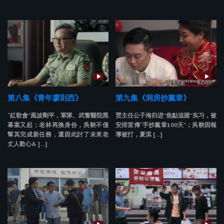
第八集《青年廖則西》
第九集《洞房抄黨章》
“紅歌會”風波剛平，軍隊、武警醫院黑
贾主任公子海归进”焦點追蹤”实习，被
幕案又起；老林再換身份，吳鞅不僅
安排宣傳“手抄黨章100天”；吳鞅因報
幫其完成新任務，還因此討了未來老
導被打，夏淇 […]
丈人歡心& […]