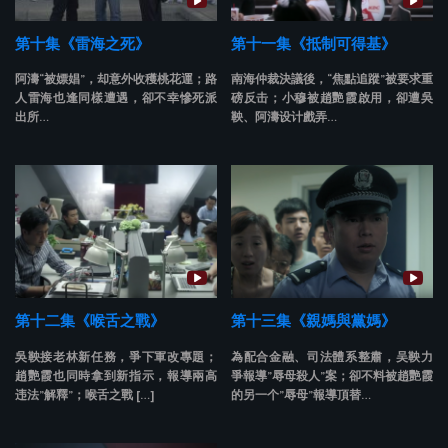
第十集《雷海之死》
第十一集《抵制可得基》
阿濤“被嫖娼”，却意外收穫桃花運；路
南海仲裁決議後，“焦點追蹤”被要求重
人雷海也逢同樣遭遇，卻不幸慘死派
磅反击；小穆被趙艷霞啟用，卻遭吳
出所…
鞅、阿濤设计戲弄…
第十二集《喉舌之戰》
第十三集《親媽與黨媽》
吳鞅接老林新任務，爭下軍改專題；
為配合金融、司法體系整肅，吴鞅力
趙艷霞也同時拿到新指示，報導兩高
爭報導”辱母殺人”案；卻不料被趙艷霞
违法”解釋”；喉舌之戰 […]
的另一个”辱母”報導頂替…