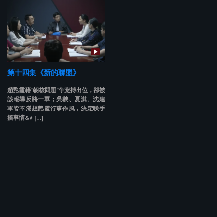
第十四集《新的聯盟》
趙艷霞藉”朝核問題”争宠搏出位，卻被
該報導反將一軍；吳鞅、夏淇、沈建
軍皆不滿趙艷霞行事作風，決定联手
搞事情&# […]