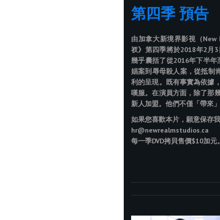
第四季 預告
由加拿大新境界影視（New R
衩》第四季將於2018年2
幾乎囊括了從2016年下半
娼案到辱母殺人案，從抵制
利的呈現。既有事實為依據
嘆服。在演員方面，除了那
新人加盟。他們不僅「帶來
如果您喜歡本片，願意保存
hr@newrealmstudios.ca
每一季DVD拷貝售價$10加元