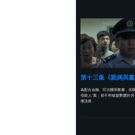
第十三集《親媽與黨
為配合金融、司法體系整肅，吴鞅
母殺人”案；卻不料被趙艷霞的另
導頂替…