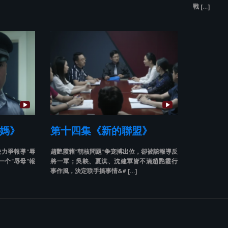
戰 […]
媽》
第十四集《新的聯盟》
力爭報導”辱
趙艷霞藉”朝核問題”争宠搏出位，卻被該報導反
一个”辱母”報
將一軍；吳鞅、夏淇、沈建軍皆不滿趙艷霞行
事作風，決定联手搞事情&# […]