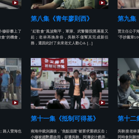
第八集《青年廖則西》
第九集
小穆卻攀上了
“紅歌會”風波剛平，軍隊、武警醫院黑幕案又
贾主任公子海
歌會”的機會，
起；老林再換身份，吳鞅不僅幫其完成新任
“手抄黨章10
務，還因此討了未來老丈人歡心& […]
第十一集《抵制可得基》
第十二
運；路人雷海也
南海仲裁決議後，“焦點追蹤”被要求重磅反击；
吳鞅接老林
小穆被趙艷霞啟用，卻遭吳鞅、阿濤设计戲弄…
同時拿到新指