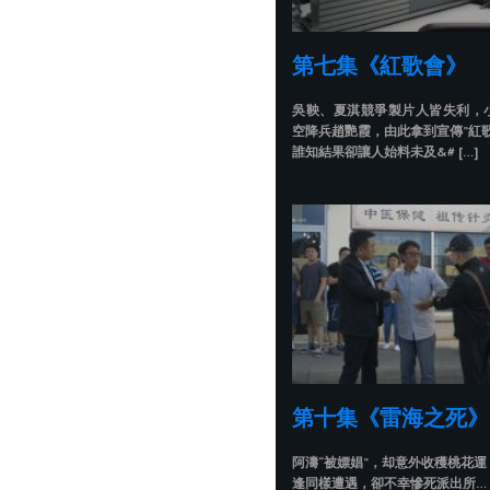
第七集《紅歌會》
吳鞅、夏淇競爭製片人皆失利，
空降兵趙艷霞，由此拿到宣傳”紅
誰知結果卻讓人始料未及&# […]
第十集《雷海之死》
阿濤“被嫖娼”，却意外收穫桃花
逢同樣遭遇，卻不幸慘死派出所…