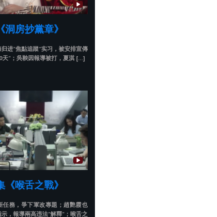
《洞房抄黨章》
归进”焦點追蹤”实习，被安排宣傳
0天”；吳鞅因報導被打，夏淇 […]
集《喉舌之戰》
新任務，爭下軍改專題；趙艷霞也
示，報導兩高违法”解釋”；喉舌之