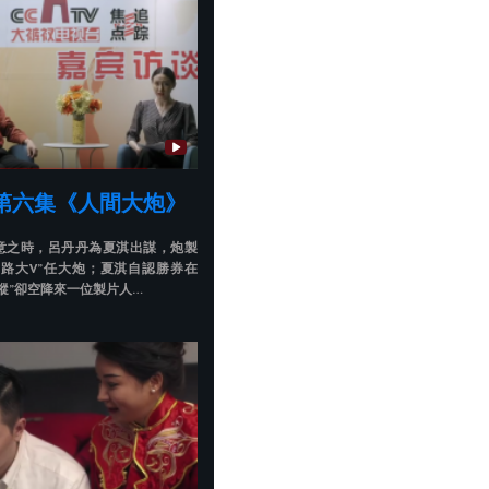
第六集《人間大炮》
意之時，呂丹丹為夏淇出謀，炮製
網路大V”任大炮；夏淇自認勝券在
蹤”卻空降來一位製片人…