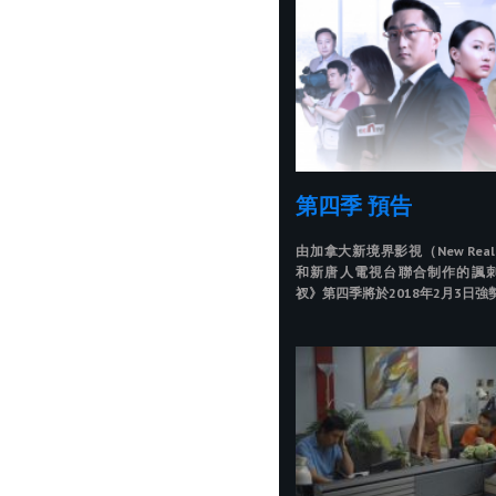
第四季 預告
由加拿大新境界影視（New Realm 
和新唐人電視台聯合制作的諷
衩》第四季將於2018年2月3日強