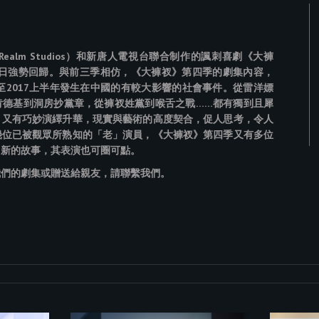
ealm Studios）和新唐人電視台聯合制作的諷刺喜劇《大褲
月3日強勢回歸。與前三季相仿，《大褲衩》第四季的劇集內容，
年至2017上半年發生在中國的有較大影響的社會事件。從雷洋嫖
肯德基到洞房抄黨章，從褲衩姓黨到喉舌之戰……都有獨到且犀
，又有巧妙演繹升華，現實與藝術的高度契合，促人思考，令人
幾位已被觀眾所熟知的「老」演員，《大褲衩》第四季又有多位
」新的故事，其表演也可圈可點。
我們的劇集或贈送給親友，請聯繫我們。
。