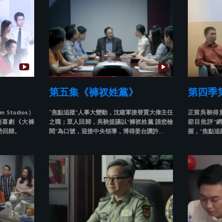
第五集《褲衩姓黨》
第四季
Studios）
“焦點追蹤”人事大變動，沈建軍接替賈大偉主任
正當吳鞅得
刺喜劇《大褲
之職；眾人回歸，吳鞅提議以”褲衩姓黨 請您檢
節目批評”
勢回歸。
閱”為口號，迎接中央領導，博得姜台讚許…
握，”焦點追